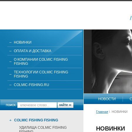
НОВИНКИ
ОПЛАТА И ДОСТАВКА
О КОМПАНИИ COLMIC FISHING
FISHING
ТЕХНОЛОГИИ COLMIC FISHING
FISHING
COLMIC-FISHING.RU
НОВОСТИ
С
Главная
\ НОВИНКИ
COLMIC FISHING FISHING
НОВИНКИ
УДИЛИЩА COLMIC FISHING
FISHING