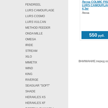
Леска COLMIC FIS
FENDREEL
LURS CAMOUFLAGE 
4,3кг
LURS CAMOUFLAGE
Леска
LURS COSMO
LURS VULCAN
METHOD FEEDER
ONDA MILLE
550
руб.
OMEGA
IRIDE
STREAM
XILO
ВНИМАНИЕ:перед офо
MIMETIX
WIND
KING
RIVERGE
SEAGUAR "SOFT"
SHADE
HERAKLES XS
HERAKLES XF