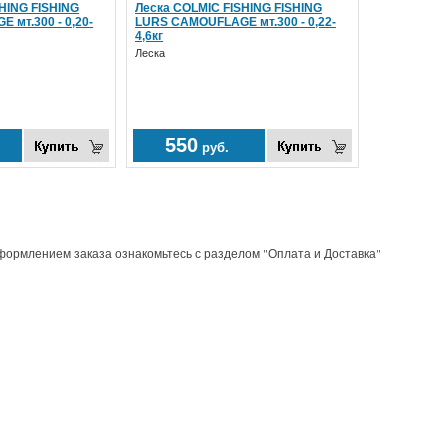
HING FISHING
Леска COLMIC FISHING FISHING
мт.300 - 0,20-
LURS CAMOUFLAGE мт.300 - 0,22-
4,6кг
Леска
550
руб.
рмлением заказа ознакомьтесь с разделом "Оплата и Доставка"