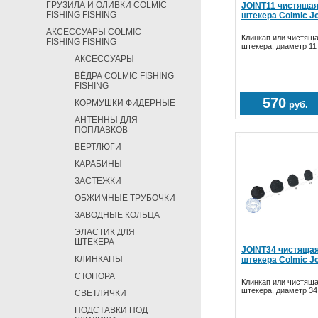
ГРУЗИЛА И ОЛИВКИ COLMIC
JOINT11 чистящая
FISHING FISHING
штекера Colmic Joi
АКСЕССУАРЫ COLMIC
Клинкап или чистяща
FISHING FISHING
штекера, диаметр 11
АКСЕССУАРЫ
ВЁДРА COLMIC FISHING
FISHING
570
КОРМУШКИ ФИДЕРНЫЕ
руб.
АНТЕННЫ ДЛЯ
ПОПЛАВКОВ
ВЕРТЛЮГИ
КАРАБИНЫ
ЗАСТЕЖКИ
ОБЖИМНЫЕ ТРУБОЧКИ
ЗАВОДНЫЕ КОЛЬЦА
ЭЛАСТИК ДЛЯ
ШТЕКЕРА
JOINT34 чистящая
КЛИНКАПЫ
штекера Colmic Joi
СТОПОРА
Клинкап или чистяща
штекера, диаметр 3
СВЕТЛЯЧКИ
ПОДСТАВКИ ПОД