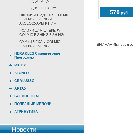
УДИЛИЩА
ДЛЯ ШТЕКЕРА
570
руб.
ЯЩИКИ И СИДЕНЬЯ COLMIC
FISHING FISHING И
АКСЕССУАРЫ К НИМ
РОЛИКИ ДЛЯ ШТЕКЕРА
COLMIC FISHING FISHING
СУМКИ ЧЕХЛЫ COLMIC
ВНИМАНИЕ:перед офо
FISHING FISHING
HERAKLES Спиннинговая
Программа
MIDDY
STONFO
CRALUSSO
ARTAX
БЛЁСНЫ ILBA
ПОЛЕЗНЫЕ МЕЛОЧИ
АТРИБУТИКА
Новости