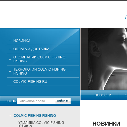
НОВИНКИ
ОПЛАТА И ДОСТАВКА
О КОМПАНИИ COLMIC FISHING
FISHING
ТЕХНОЛОГИИ COLMIC FISHING
FISHING
COLMIC-FISHING.RU
НОВОСТИ
С
НАПИШИТЕ НАМ
COLMIC FISHING FISHING
НОВИНКИ
УДИЛИЩА COLMIC FISHING
FISHING