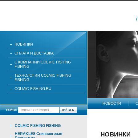
НОВИНКИ
ОПЛАТА И ДОСТАВКА
О КОМПАНИИ COLMIC FISHING
FISHING
ТЕХНОЛОГИИ COLMIC FISHING
FISHING
COLMIC-FISHING.RU
НОВОСТИ
С
НАПИШИТЕ НАМ
COLMIC FISHING FISHING
НОВИНКИ
HERAKLES Спиннинговая