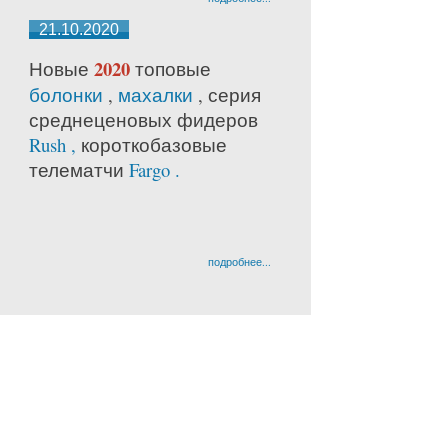
21.10.2020
2020
Новые
топовые
болонки
,
махалки
, серия
среднецено
вых фидеров
Rush ,
короткобазовые
телематчи
Fargo .
подробнее...