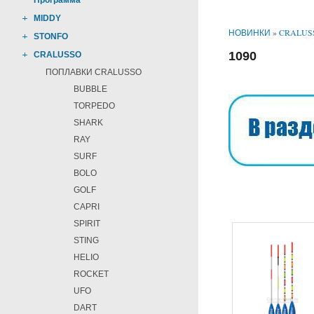
Программа
MIDDY
НОВИНКИ
»
CRALUS
STONFO
1090
CRALUSSO
ПОПЛАВКИ CRALUSSO
BUBBLE
TORPEDO
SHARK
RAY
SURF
BOLO
GOLF
CAPRI
SPIRIT
STING
HELIO
ROCKET
UFO
DART