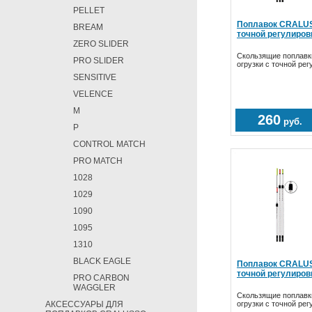
PELLET
Поплавок CRALUS
BREAM
точной регулиров
ZERO SLIDER
Cкользящие поплавк
PRO SLIDER
огрузки c точной ре
SENSITIVE
VELENCE
M
260
руб.
P
CONTROL MATCH
PRO MATCH
1028
1029
1090
1095
1310
BLACK EAGLE
Поплавок CRALUS
точной регулиров
PRO CARBON
WAGGLER
Cкользящие поплавк
АКСЕССУАРЫ ДЛЯ
огрузки c точной ре