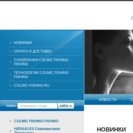
НОВИНКИ
ОПЛАТА И ДОСТАВКА
О КОМПАНИИ COLMIC FISHING
FISHING
ТЕХНОЛОГИИ COLMIC FISHING
FISHING
COLMIC-FISHING.RU
НОВОСТИ
С
НАПИШИТЕ НАМ
COLMIC FISHING FISHING
НОВИНКИ
HERAKLES Спиннинговая