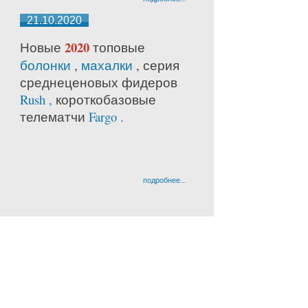
21.10.2020
2020
Новые
топовые
болонки
,
махалки
, серия
среднецено
вых фидеров
Rush ,
короткобазовые
телематчи
Fargo .
подробнее...