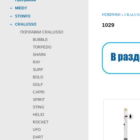
Программа
MIDDY
НОВИНКИ
»
CRALUS
STONFO
1029
CRALUSSO
ПОПЛАВКИ CRALUSSO
BUBBLE
TORPEDO
SHARK
RAY
SURF
BOLO
GOLF
CAPRI
SPIRIT
STING
HELIO
ROCKET
UFO
DART