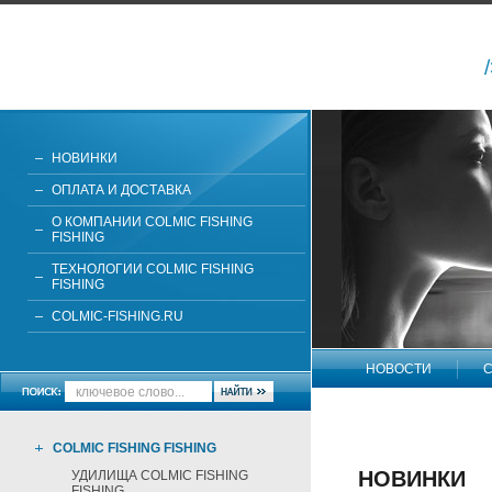
НОВИНКИ
ОПЛАТА И ДОСТАВКА
О КОМПАНИИ COLMIC FISHING
FISHING
ТЕХНОЛОГИИ COLMIC FISHING
FISHING
COLMIC-FISHING.RU
НОВОСТИ
С
НАПИШИТЕ НАМ
COLMIC FISHING FISHING
НОВИНКИ
УДИЛИЩА COLMIC FISHING
FISHING