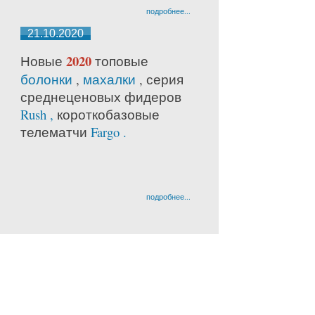
подробнее...
21.10.2020
2020
Новые
топовые
болонки
,
махалки
, серия
среднецено
вых фидеров
Rush ,
короткобазовые
телематчи
Fargo .
подробнее...