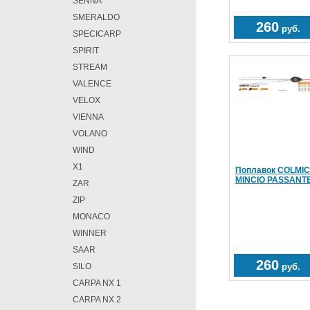
SENNA
SMERALDO
260
руб.
SPECICARP
SPIRIT
STREAM
VALENCE
VELOX
VIENNA
VOLANO
WIND
X1
Поплавок COLMIC
MINCIO PASSANTE
ZAR
ZIP
MONACO
WINNER
SAAR
260
SILO
руб.
CARPA NX 1
CARPA NX 2