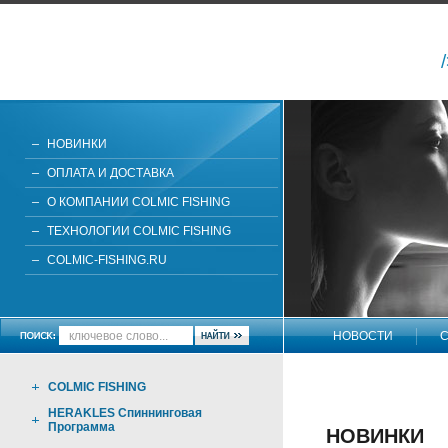
НОВИНКИ
ОПЛАТА И ДОСТАВКА
О КОМПАНИИ COLMIC FISHING
ТЕХНОЛОГИИ COLMIC FISHING
COLMIC-FISHING.RU
НОВОСТИ
С
НАПИШИТЕ НАМ
COLMIC FISHING
HERAKLES Спиннинговая
Программа
НОВИНКИ