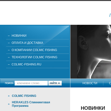
НОВИНКИ
ОПЛАТА И ДОСТАВКА
О КОМПАНИИ COLMIC FISHING
ТЕХНОЛОГИИ COLMIC FISHING
COLMIC-FISHING.RU
НОВОСТИ
С
НАПИШИТЕ НАМ
COLMIC FISHING
HERAKLES Спиннинговая
Программа
НОВИНКИ