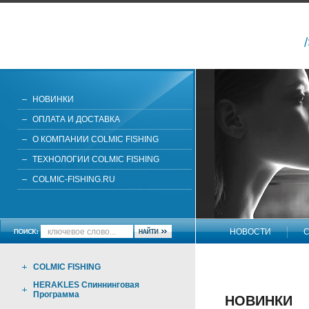
НОВИНКИ
ОПЛАТА И ДОСТАВКА
О КОМПАНИИ COLMIC FISHING
ТЕХНОЛОГИИ COLMIC FISHING
COLMIC-FISHING.RU
НОВОСТИ
С
НАПИШИТЕ НАМ
COLMIC FISHING
HERAKLES Спиннинговая
Программа
НОВИНКИ