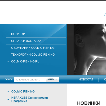
НОВИНКИ
ОПЛАТА И ДОСТАВКА
О КОМПАНИИ COLMIC FISHING
ТЕХНОЛОГИИ COLMIC FISHING
COLMIC-FISHING.RU
НОВОСТИ
С
НАПИШИТЕ НАМ
COLMIC FISHING
HERAKLES Спиннинговая
Программа
НОВИНКИ