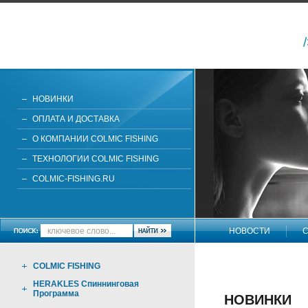
НОВИНКИ
ОПЛАТА И ДОСТАВКА
О КОМПАНИИ COLMIC FISHING
ТЕХНОЛОГИИ COLMIC FISHING
COLMIC-FISHING.RU
НОВОСТИ
С
НАПИШИТЕ НАМ
COLMIC FISHING
HERAKLES Спиннинговая
Программа
НОВИНКИ